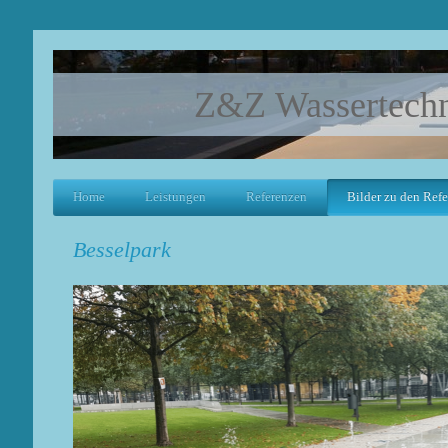
Z&Z Wassertech
Home
Leistungen
Referenzen
Bilder zu den Ref
Besselpark