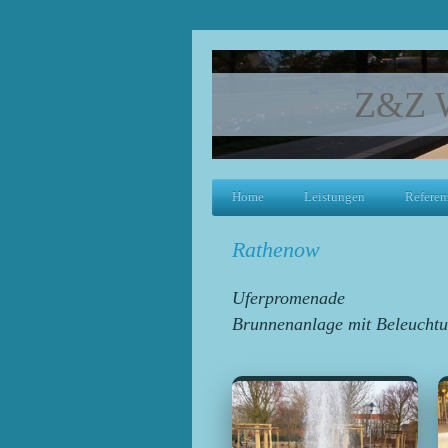
Z&Z W
Home
Leistungen
Referen
Rathenow
Uferpromenade
Brunnenanlage mit Beleuchtu