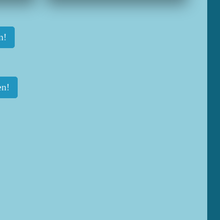
n!
en!