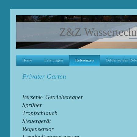
Z&Z Wassertech
Home
Leistungen
Referenzen
Bilder zu den Ref
Privater Garten
Versenk- Getrieberegner
Sprüher
Tropfschlauch
Steuergerät
Regensensor
Fernbedienungssystem