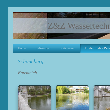
Z&Z Wassertech
Home
Leistungen
Referenzen
Bilder zu den Ref
Schöneberg
Ententeich