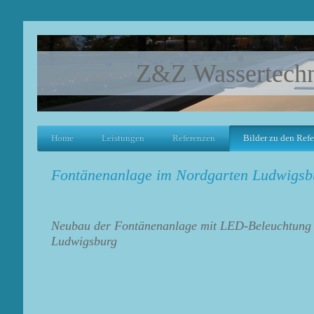
Z&Z Wassertech
Home
Leistungen
Referenzen
Bilder zu den Ref
Fontänenanlage im Nordgarten Ludwigs
Neubau der Fontänenanlage mit LED-Beleuchtung 
Ludwigsburg