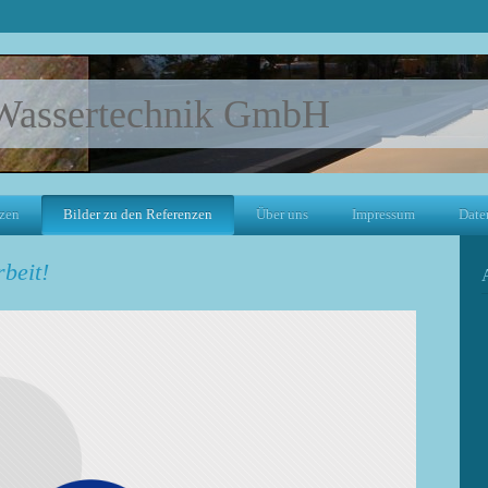
assertechnik GmbH
zen
Bilder zu den Referenzen
Über uns
Impressum
Date
beit!