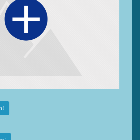
n!
en!