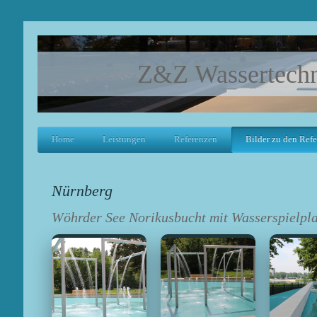
Z&Z Wassertech
Home
Leistungen
Referenzen
Bilder zu den Ref
Nürnberg
Wöhrder See Norikusbucht mit Wasserspielpla